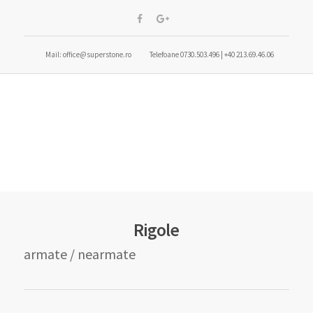
Mail: office@superstone.ro
Telefoane 0730.503.496 | +40 213.69.46.06
Rigole
armate / nearmate