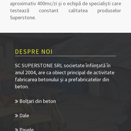
aproximativ 400mc/zi și o echipă de specialiști care
testează constant calitatea produselor
Superstone.
DESPRE NOI
SC SUPERSTONE SRL societate înființată în
anul 2004, are ca obiect principal de activitate
fabricarea betonului și a prefabricatelor din
beton.
Bolțari din beton
Dale
Pavele