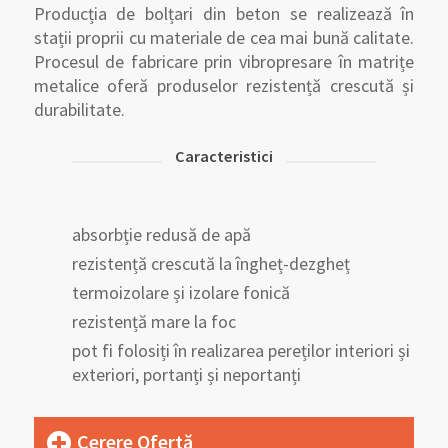
Producția de bolțari din beton se realizează în
stații proprii cu materiale de cea mai bună calitate.
Procesul de fabricare prin vibropresare în matrițe
metalice oferă produselor rezistență crescută și
durabilitate.
Caracteristici
absorbție redusă de apă
rezistență crescută la îngheț-dezgheț
termoizolare și izolare fonică
rezistență mare la foc
pot fi folosiți în realizarea pereților interiori și
exteriori, portanți și neportanți
Cerere Ofertă