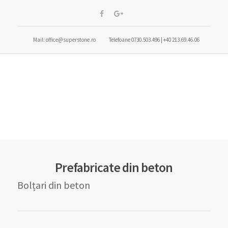
Mail: office@superstone.ro
Telefoane 0730.503.496 | +40 213.69.46.06
Prefabricate din beton
Bolțari din beton